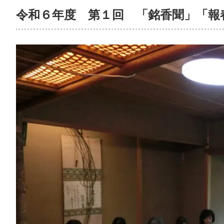
令和６年度 第１回 「銘香聞」「報