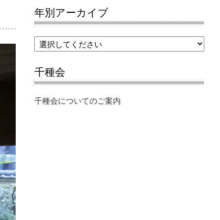
年別アーカイブ
千種会
千種会についてのご案内