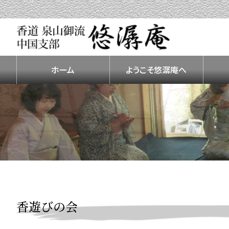
ホーム
ようこそ悠潺庵へ
香遊びの会