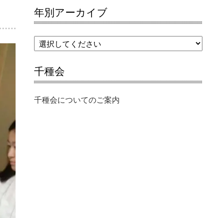
年別アーカイブ
千種会
千種会についてのご案内