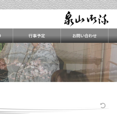
り
行事予定
お問い合わせ