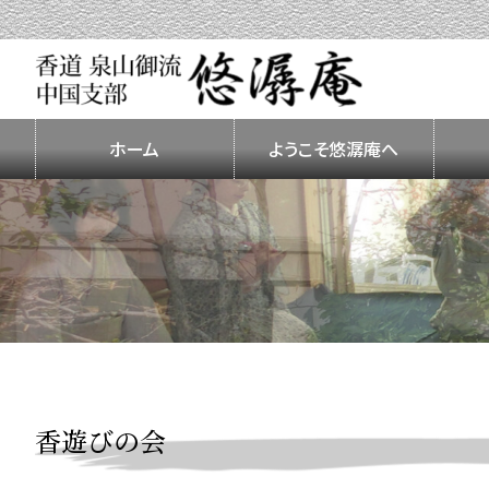
ホーム
ようこそ悠潺庵へ
香遊びの会